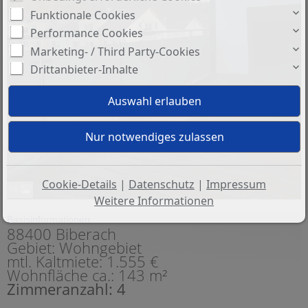
Funktionale Cookies
Performance Cookies
Marketing- / Third Party-Cookies
Drittanbieter-Inhalte
Cookie-Details
|
Datenschutz
|
Impressum
16
Weitere Informationen
Basisinformationen
88400 Biberach
Gebiet: Wohngebiet
mtl. Kaltmiete: 1.555 €
Wohnfläche ca.: 143 m²
Zimmeranzahl: 4