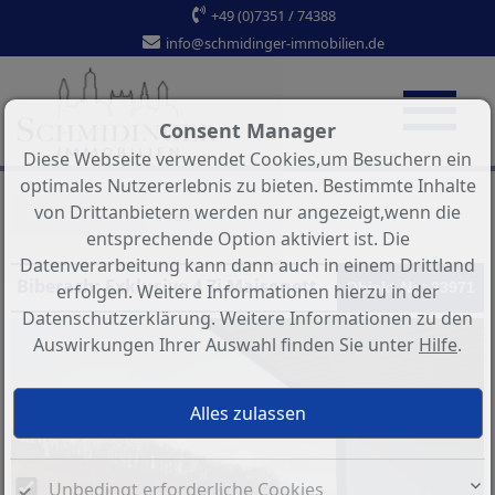
+49 (0)7351 / 74388
info@schmidinger-immobilien.de
Consent Manager
Diese Webseite verwendet Cookies,um Besuchern ein
optimales Nutzererlebnis zu bieten. Bestimmte Inhalte
von Drittanbietern werden nur angezeigt,wenn die
Sortieren nach
Preis ↑
entsprechende Option aktiviert ist. Die
Datenverarbeitung kann dann auch in einem Drittland
Biberach: Exklusive 4 Zi Maisonette in Biberach Birkendorf
Objekt-Nr.: 33971
erfolgen. Weitere Informationen hierzu in der
Datenschutzerklärung. Weitere Informationen zu den
Auswirkungen Ihrer Auswahl finden Sie unter
Hilfe
.
Unbedingt erforderliche Cookies