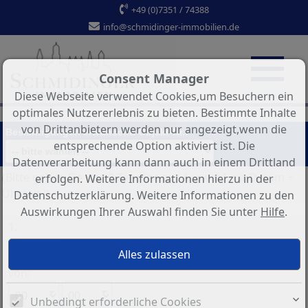
+49 (0)7351 / 74388
info@schmidinger-immobilien.de
Consent Manager
Diese Webseite verwendet Cookies,um Besuchern ein
optimales Nutzererlebnis zu bieten. Bestimmte Inhalte
von Drittanbietern werden nur angezeigt,wenn die
Besichtigungen erwünscht. Objekt-Nr.:
entsprechende Option aktiviert ist. Die
Datenverarbeitung kann dann auch in einem Drittland
(Bitte geben Sie uns 3 Termine zur Auswahl mit Datum +
erfolgen. Weitere Informationen hierzu in der
Uhrzeit !)
Datenschutzerklärung. Weitere Informationen zu den
Auswirkungen Ihrer Auswahl finden Sie unter
Hilfe
.
1.
von:
:
Unbedingt erforderliche Cookies