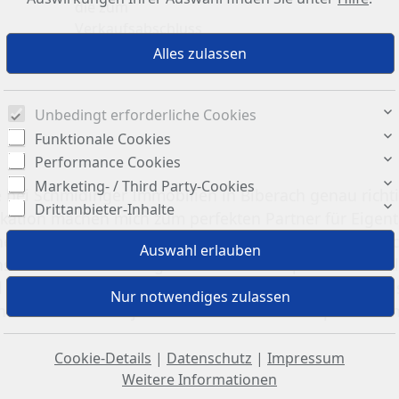
die zum
Verkaufsabschluss
führen
Unbedingt erforderliche Cookies
Funktionale Cookies
Performance Cookies
Marketing- / Third Party-Cookies
bei Schmidinger Immobilien in Biberach genau richtig
Drittanbieter-Inhalte
ikation machen mich zum perfekten Partner für Eigen
hen Verlustrisiko verbunden. Vermeiden Sie in Biberac
nsweise und beauftragen Sie einen kompetenten Makle
 den Käufer, der bereit ist, einen marktgerechten Prei
vereinbaren Sie jetzt einen Termin für ein persönlic
Cookie-Details
|
Datenschutz
|
Impressum
Weitere Informationen