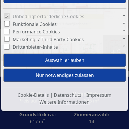
Unbedingt erforderliche Cookies
Funktionale Cookies
Grundriss 1. Obergeschoss
Performance Cookies
Marketing- / Third Party-Cookies
Drittanbieter-Inhalte
+6
Preis:
Wohnfläche ca.:
Cookie-Details
|
Datenschutz
|
Impressum
Preis auf Anfrage
346 m²
Weitere Informationen
Grundstück ca.:
Zimmeranzahl:
617 m²
14