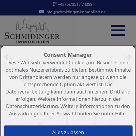
+49 (0)7351 / 74388
info@schmidinger-immobilien.de
Objekt 2 von 10
Consent Manager
Zurück zur Übersicht
Diese Webseite verwendet Cookies,um Besuchern ein
optimales Nutzererlebnis zu bieten. Bestimmte Inhalte
Projektiertes 5 Familienhaus in
von Drittanbietern werden nur angezeigt,wenn die
Biberach mit Baugenehmigung
entsprechende Option aktiviert ist. Die
Objekt-Nr.: 04864
Datenverarbeitung kann dann auch in einem Drittland
erfolgen. Weitere Informationen hierzu in der
Datenschutzerklärung. Weitere Informationen zu den
Auswirkungen Ihrer Auswahl finden Sie unter
Hilfe
.