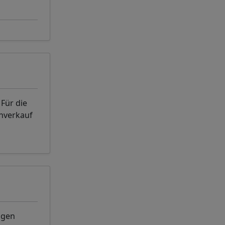
Für die
nverkauf
ngen