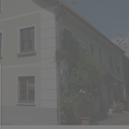
Consent Manager
HILFE
Um fortfahren zu können,müssen Sie eine Cook
Auswahl treffen. Nachfolgend erhalten Sie ein
Erläuterung der verschiedenen Optionen und ih
Bedeutung.