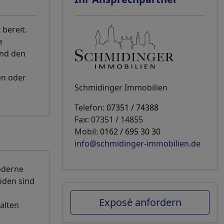
 bereit.
e
und den
en oder
Schmidinger Immobilien
Telefon:
07351 / 74388
Fax: 07351 / 14855
Mobil:
0162 / 695 30 30
info@schmidinger-immobilien.de
moderne
öden sind
Exposé anfordern
alten