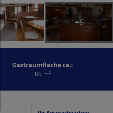
Alles zulassen:
Jedes Cookie wie z.B. Tracking- und Analytische-Co
sowie Drittanbieter-Inhalte.
+6
Auswahl erlauben:
Es werden nur Drittanbieter-Inhalte oder die Coo
Arten zugelassen die Sie in den Checkboxen ange
haben.
Nur notwendiges zulassen:
Es werden nur die technisch notwendigen Cook
Gastraumfläche ca.:
zugelassen und keine Drittanbieter-Inhalte.
85 m²
Sie können Ihre Cookie-Einstellung jederzeit hier ä
Cookie-Details
|
Datenschutz
|
Impressum
zurück
Ihr Ansprechpartner