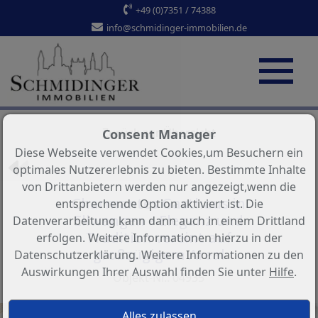
+49 (0)7351 / 74388
info@schmidinger-immobilien.de
Objekt 3 von 3
Zurück zur Übersicht
Consent Manager
Diese Webseite verwendet Cookies,um Besuchern ein
optimales Nutzererlebnis zu bieten. Bestimmte Inhalte
von Drittanbietern werden nur angezeigt,wenn die
Charmantes Gasthaus in
entsprechende Option aktiviert ist. Die
Ellwangen – Eleganz und
Datenverarbeitung kann dann auch in einem Drittland
Tradition vereint auf
erfolgen. Weitere Informationen hierzu in der
großzügigem Areal
Datenschutzerklärung. Weitere Informationen zu den
Auswirkungen Ihrer Auswahl finden Sie unter
Hilfe
.
Objekt-Nr.: 04935