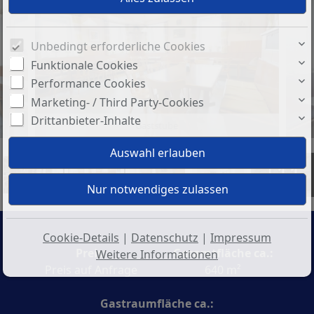
Unbedingt erforderliche Cookies
Funktionale Cookies
Performance Cookies
Marketing- / Third Party-Cookies
Drittanbieter-Inhalte
Gaststube
+11
Cookie-Details
|
Datenschutz
|
Impressum
Preis:
Gesamtfläche ca.:
Weitere Informationen
Preis auf Anfrage
640 m²
Gastraumfläche ca.: