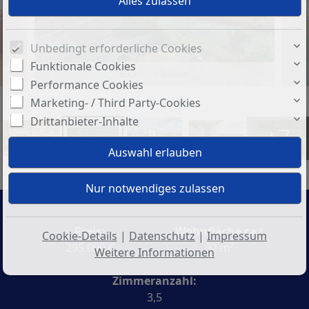
Unbedingt erforderliche Cookies
Funktionale Cookies
Blick vom Balkon
Performance Cookies
Marketing- / Third Party-Cookies
Drittanbieter-Inhalte
+7
Preis:
Wohnfläche ca.:
Cookie-Details
|
Datenschutz
|
Impressum
295.000 €
92 m²
Weitere Informationen
Zimmeranzahl:
3,5