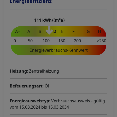
Energieeffizienz
111
kWh/(m²a)
A+
A
B
C
D
E
F
G
H
0
50
100
150
200
>250
Energieverbrauchs-Kennwert
Heizung
: Zentralheizung
Befeuerungsart
: Öl
Energieausweistyp
: Verbrauchsausweis - gültig
vom 15.03.2024 bis 15.03.2034