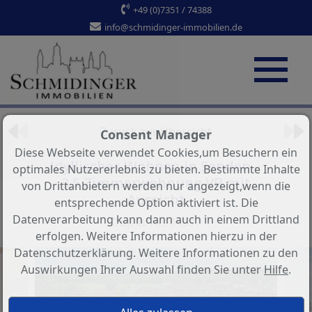
+49 (0)7351 / 74388
info@schmidinger-immobilien.de
Objekt 8 von 9
Zurück zur Übersicht
Consent Manager
Diese Webseite verwendet Cookies,um Besuchern ein
Idyllisches Wohnen in Senden –
optimales Nutzererlebnis zu bieten. Bestimmte Inhalte
3,5 Zimmerwohnung VB mit
von Drittanbietern werden nur angezeigt,wenn die
Aussicht
entsprechende Option aktiviert ist. Die
Datenverarbeitung kann dann auch in einem Drittland
Objekt-Nr.: 04937
erfolgen. Weitere Informationen hierzu in der
Datenschutzerklärung. Weitere Informationen zu den
Auswirkungen Ihrer Auswahl finden Sie unter
Hilfe
.