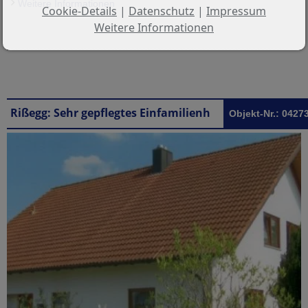
Weitere Informationen
Cookie-Details
|
Datenschutz
|
Impressum
Weitere Informationen
Rißegg: Sehr gepflegtes Einfamilienhaus in Biberach -Rißegg
Objekt-Nr.: 0427