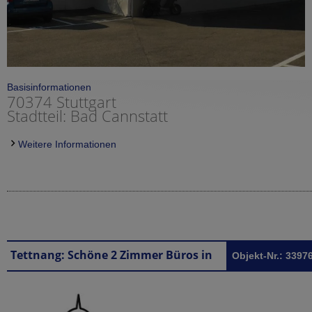
Basisinformationen
70374 Stuttgart
Stadtteil: Bad Cannstatt
Weitere Informationen
Tettnang: Schöne 2 Zimmer Büros in Tettnang sehr stadtnah
Objekt-Nr.: 3397