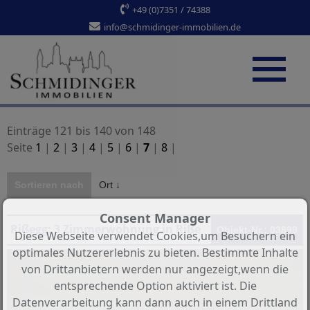
+49 (0)7351 / 74388
info@schmidinger-immobilien.de
Einträge 121 bis 140 von 148
Seite
1
|
2
|
3
|
4
|
5
|
6
|
7
|
8
|
Sortieren nach
Ort ↓
Consent Manager
Rißegg: 3 Zimmerwohnung in Rißegg
Objekt-Nr.: 03898
Diese Webseite verwendet Cookies,um Besuchern ein
optimales Nutzererlebnis zu bieten. Bestimmte Inhalte
von Drittanbietern werden nur angezeigt,wenn die
entsprechende Option aktiviert ist. Die
Datenverarbeitung kann dann auch in einem Drittland