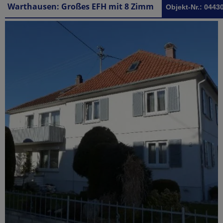
Warthausen: Großes EFH mit 8 Zimmern ideal für die große Familie bzw als Büro oder Praxis mit 2 sep. Eingängen
Objekt-Nr.: 0443