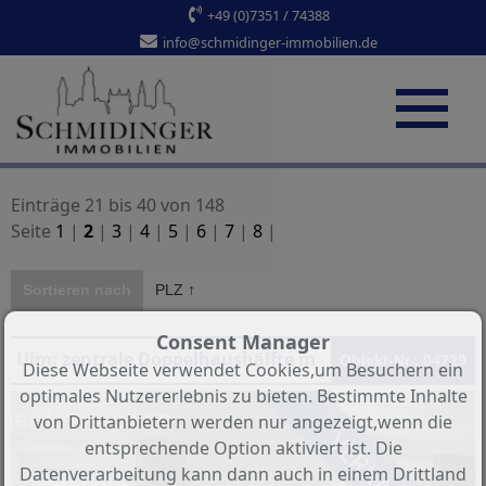
+49 (0)7351 / 74388
info@schmidinger-immobilien.de
Einträge 21 bis 40 von 148
Seite
1
|
2
|
3
|
4
|
5
|
6
|
7
|
8
|
Sortieren nach
PLZ ↑
Consent Manager
Ulm: zentrale Doppelhaushälfte mit drei 2-Zimmer-Wohnungen
Objekt-Nr.: 04729
Diese Webseite verwendet Cookies,um Besuchern ein
optimales Nutzererlebnis zu bieten. Bestimmte Inhalte
von Drittanbietern werden nur angezeigt,wenn die
VERKAUFT
entsprechende Option aktiviert ist. Die
Datenverarbeitung kann dann auch in einem Drittland