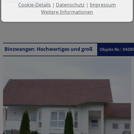
Weitere Informationen
Cookie-Details
|
Datenschutz
|
Impressum
Weitere Informationen
Binzwangen: Hochwertiges und großzügiges Einfamilienhaus mit ELW in Binzwangen/ Ertingen
Objekt-Nr.: 0428